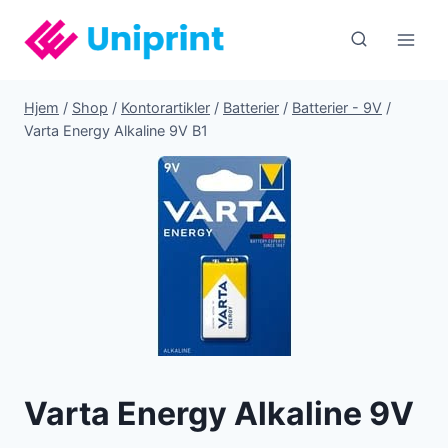
Fortsæt
til
indhold
Hjem
/
Shop
/
Kontorartikler
/
Batterier
/
Batterier - 9V
/
Varta Energy Alkaline 9V B1
Varta Energy Alkaline 9V