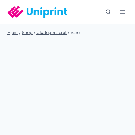
Fortsæt
til
indhold
Hjem
/
Shop
/
Ukategoriseret
/
Vare