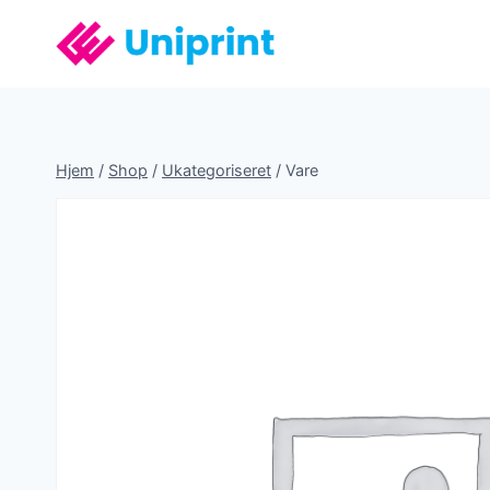
Fortsæt
til
indhold
Hjem
/
Shop
/
Ukategoriseret
/
Vare