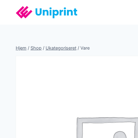
Fortsæt
til
indhold
Hjem
/
Shop
/
Ukategoriseret
/
Vare