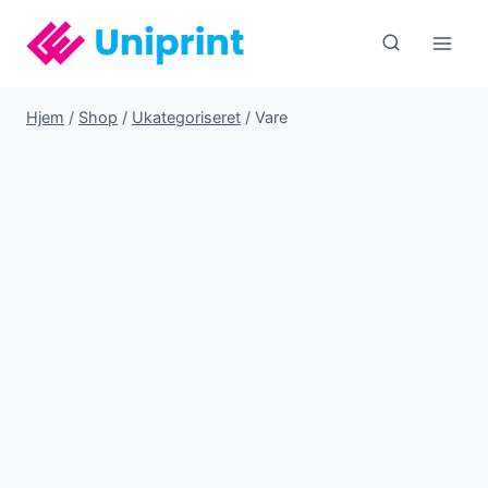
Fortsæt
til
indhold
Hjem
/
Shop
/
Ukategoriseret
/
Vare