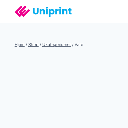
Fortsæt
til
indhold
Hjem
/
Shop
/
Ukategoriseret
/
Vare