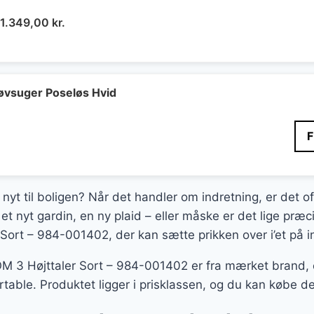
Den
Den
1.349,00
kr.
oprindelige
aktuelle
pris
pris
var:
er:
2.690,00 kr..
1.349,00 kr..
øvsuger Poseløs Hvid
 nyt til boligen? Når det handler om indretning, er det o
et nyt gardin, en ny plaid – eller måske er det lige præc
rt – 984-001402, der kan sætte prikken over i’et på i
3 Højttaler Sort – 984-001402 er fra mærket brand, o
ortable. Produktet ligger i prisklassen, og du kan købe 