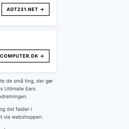
ADT231.NET →
FCOMPUTER.DK →
fte de små ting, der gør
is Ultimate Ears
ndretningen.
g det falder i
det via webshoppen.