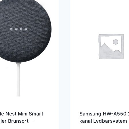
e Nest Mini Smart
Samsung HW-A550 2
aler Brunsort –
kanal Lydbarsystem 
781-NO
– HW-A550/ZG