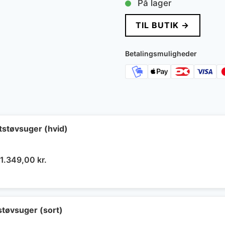
På lager
TIL BUTIK →
Betalingsmuligheder
støvsuger (hvid)
Den
Den
1.349,00
kr.
oprindelige
aktuelle
pris
pris
var:
er:
2.690,00 kr..
1.349,00 kr..
tøvsuger (sort)