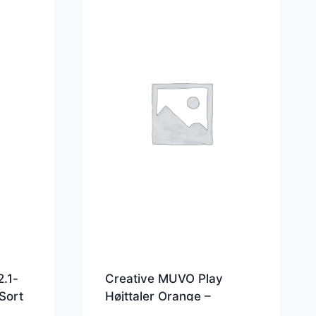
.1-
Creative MUVO Play
Sort
Højttaler Orange –
51MF8365AA002