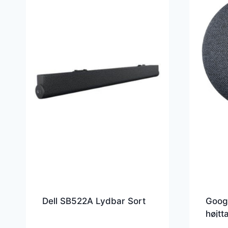
Dell SB522A Lydbar Sort
Googl
højtt
GA00