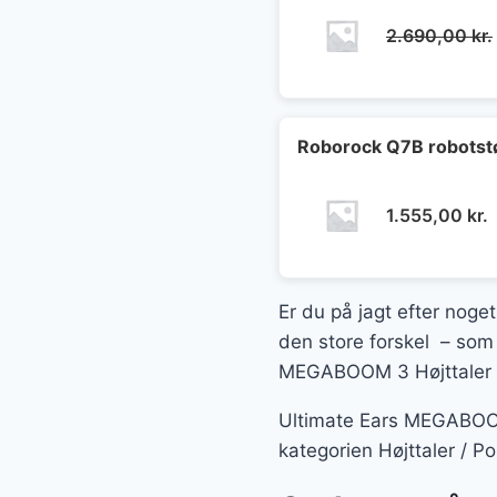
2.690,00
kr.
Roborock Q7B robotst
1.555,00
kr.
Er du på jagt efter noget
den store forskel – som 
MEGABOOM 3 Højttaler So
Ultimate Ears MEGABOOM 
kategorien Højttaler / P