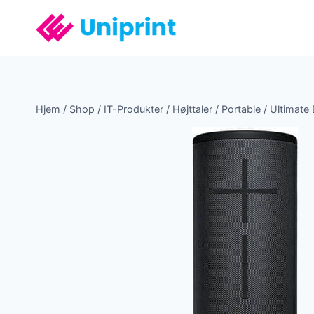
Fortsæt
til
indhold
Hjem
/
Shop
/
IT-Produkter
/
Højttaler / Portable
/
Ultimate