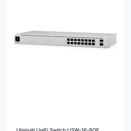
Ubiquiti UniFi Switch USW-16-POE