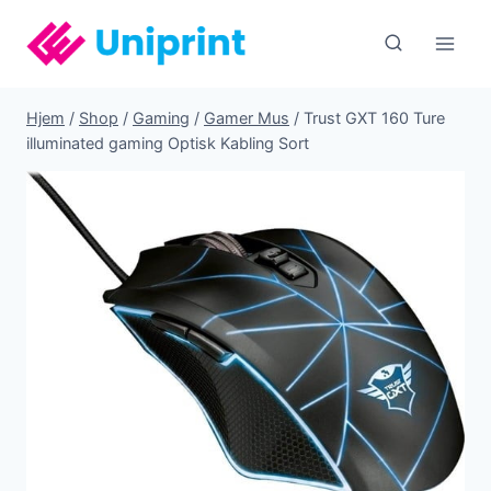
Fortsæt
til
indhold
Hjem
/
Shop
/
Gaming
/
Gamer Mus
/
Trust GXT 160 Ture
illuminated gaming Optisk Kabling Sort