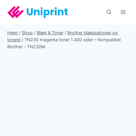
Fortsæt
til
indhold
Hjem
/
Shop
/
Blæk & Toner
/
Brother blækpatroner og
tonere
/
TN230 magenta toner 1.400 sider – Kompatibel
Brother – TN230M