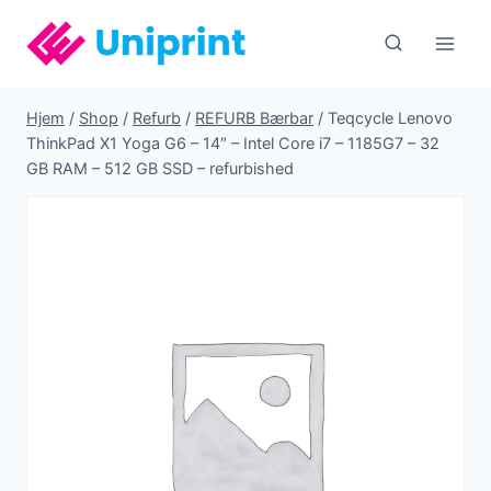
Fortsæt
til
indhold
Hjem
/
Shop
/
Refurb
/
REFURB Bærbar
/
Teqcycle Lenovo
ThinkPad X1 Yoga G6 – 14″ – Intel Core i7 – 1185G7 – 32
GB RAM – 512 GB SSD – refurbished