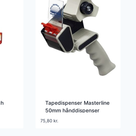
ch
Tapedispenser Masterline
50mm hånddispenser
m/bremse
75,80
kr.