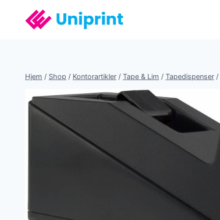
Fortsæt
til
indhold
Hjem
/
Shop
/
Kontorartikler
/
Tape & Lim
/
Tapedispenser
/