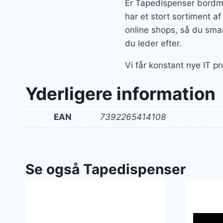
Er Tapedispenser bordmo
har et stort sortiment a
online shops, så du smar
du leder efter.
Vi får konstant nye IT p
Yderligere information
EAN
7392265414108
Se også Tapedispenser