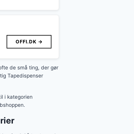
OFFI.DK →
ofte de små ting, der gør
agtig Tapedispenser
l i kategorien
webshoppen.
rier