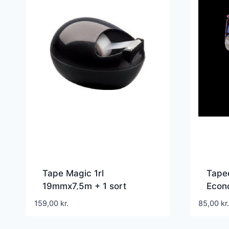
Tape Magic 1rl
Tape
19mmx7,5m + 1 sort
Econ
dispenser KS design
hånd
159,00
kr.
85,00
kr.