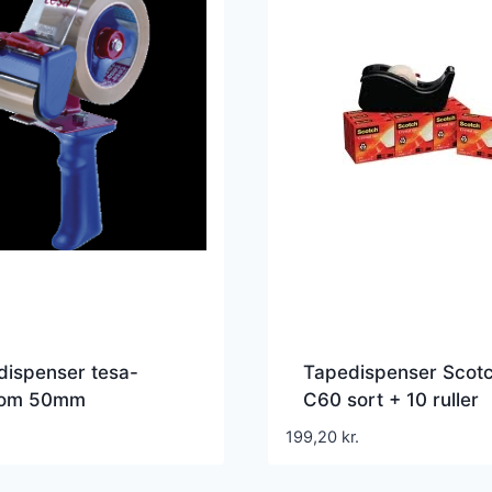
dispenser tesa-
Tapedispenser Scot
om 50mm
C60 sort + 10 ruller
dispenser m/bremse
Scotch Crystal tape
199,20
kr.