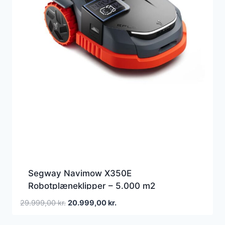
Segway Navimow X350E
Robotplæneklipper – 5.000 m2
Den
Den
29.999,00
kr.
20.999,00
kr.
oprindelige
aktuelle