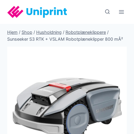
Fortsæt
til
indhold
Hjem
/
Shop
/
Husholdning
/
Robotplæneklippere
/
Sunseeker S3 RTK + VSLAM Robotplæneklipper 800 mÂ²