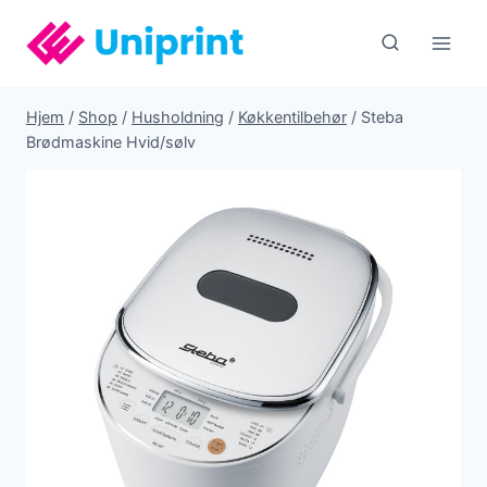
Fortsæt
til
indhold
Hjem
/
Shop
/
Husholdning
/
Køkkentilbehør
/
Steba
Brødmaskine Hvid/sølv