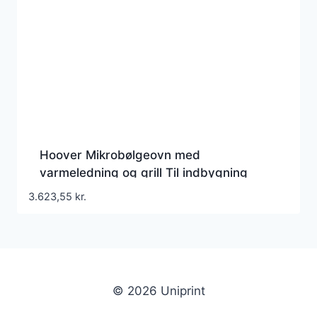
Hoover Mikrobølgeovn med
varmeledning og grill Til indbygning
900W 44liter Sort
3.623,55
kr.
© 2026 Uniprint