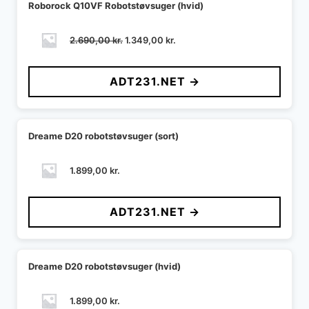
Roborock Q10VF Robotstøvsuger (hvid)
Den
Den
2.690,00
kr.
1.349,00
kr.
oprindelige
aktuelle
pris
pris
ADT231.NET →
var:
er:
2.690,00 kr..
1.349,00 kr..
Dreame D20 robotstøvsuger (sort)
1.899,00
kr.
ADT231.NET →
Dreame D20 robotstøvsuger (hvid)
1.899,00
kr.