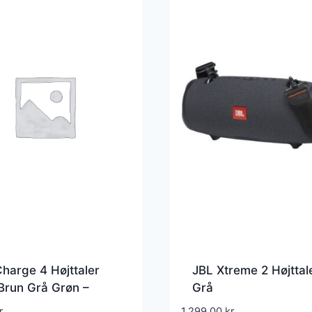
harge 4 Højttaler
JBL Xtreme 2 Højttal
Brun Grå Grøn –
Grå
harge4squad
r.
1.299,00
kr.