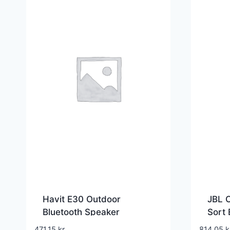
Havit E30 Outdoor
JBL C
Bluetooth Speaker
Sort 
Black/Grey
JBLC
471,15
kr.
814,05
k