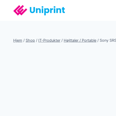
Fortsæt
til
indhold
Hjem
/
Shop
/
IT-Produkter
/
Højttaler / Portable
/
Sony SRS