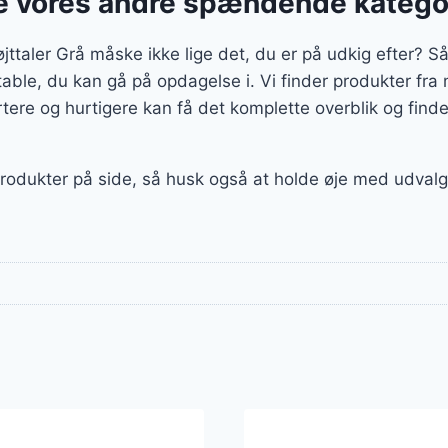
 vores andre spændende katego
aler Grå måske ikke lige det, du er på udkig efter? Så h
rtable, du kan gå på opdagelse i. Vi finder produkter f
ere og hurtigere kan få det komplette overblik og finde
produkter på side, så husk også at holde øje med udvalget