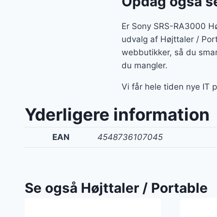
Opdag også se
Er Sony SRS-RA3000 Højtt
udvalg af Højttaler / Po
webbutikker, så du smart
du mangler.
Vi får hele tiden nye IT 
Yderligere information
EAN
4548736107045
Se også Højttaler / Portable