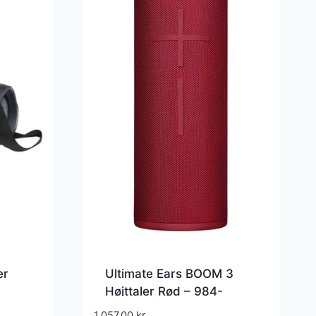
er
Ultimate Ears BOOM 3
Højttaler Rød – 984-
001364
1.057,00
kr.