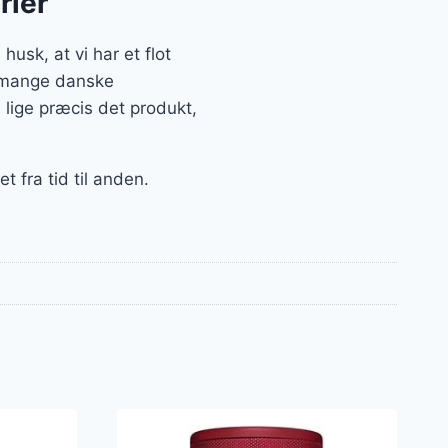
rier
usk, at vi har et flot
ra mange danske
 lige præcis det produkt,
 fra tid til anden.