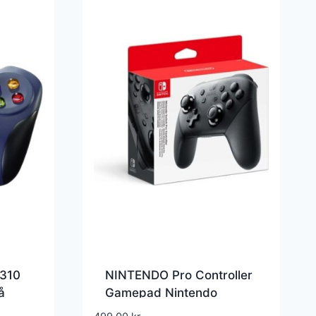
F310
NINTENDO Pro Controller
å
Gamepad Nintendo
Switch Sort – 212005