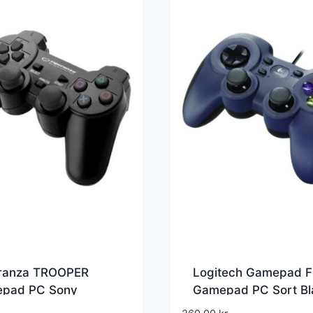
ranza TROOPER
Logitech Gamepad 
pad PC Sony
Gamepad PC Sort Bl
tation 3 Sort