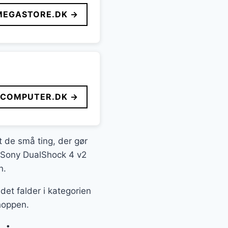
MEGASTORE.DK →
FCOMPUTER.DK →
it de små ting, der gør
s Sony DualShock 4 v2
n.
et falder i kategorien
hoppen.