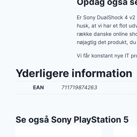
Opdag også se
Er Sony DualShock 4 v2 
husk, at vi har et flot u
række danske online sho
nøjagtig det produkt, du
Vi får konstant nye IT pr
Yderligere information
EAN
711719874263
Se også Sony PlayStation 5