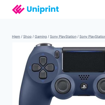
Fortsæt
til
indhold
Hjem
/
Shop
/
Gaming
/
Sony PlayStation
/
Sony PlayStatio