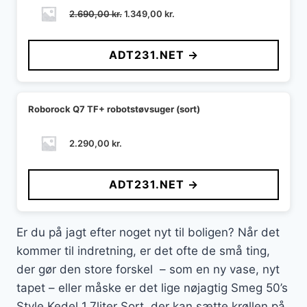
Den
Den
2.690,00
kr.
1.349,00
kr.
oprindelige
aktuelle
pris
pris
ADT231.NET →
var:
er:
2.690,00 kr..
1.349,00 kr..
Roborock Q7 TF+ robotstøvsuger (sort)
2.290,00
kr.
ADT231.NET →
Er du på jagt efter noget nyt til boligen? Når det
kommer til indretning, er det ofte de små ting,
der gør den store forskel – som en ny vase, nyt
tapet – eller måske er det lige nøjagtig Smeg 50’s
Style Kedel 1.7liter Sort, der kan sætte krøllen på