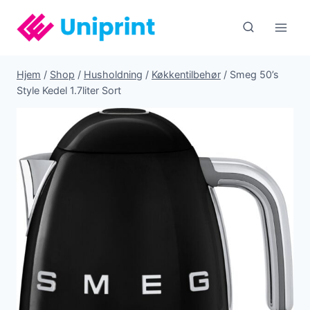
Fortsæt
til
indhold
Hjem
/
Shop
/
Husholdning
/
Køkkentilbehør
/
Smeg 50’s
Style Kedel 1.7liter Sort