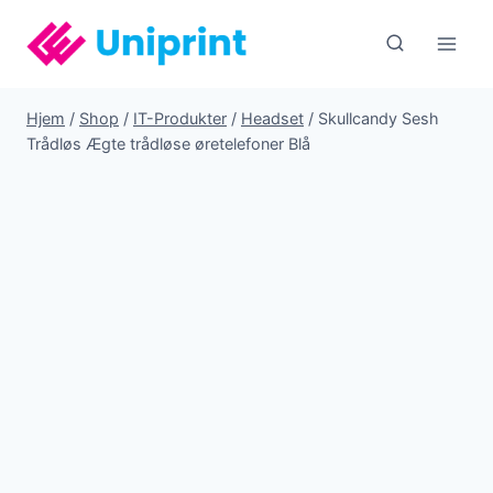
Fortsæt
til
indhold
Hjem
/
Shop
/
IT-Produkter
/
Headset
/
Skullcandy Sesh
Trådløs Ægte trådløse øretelefoner Blå