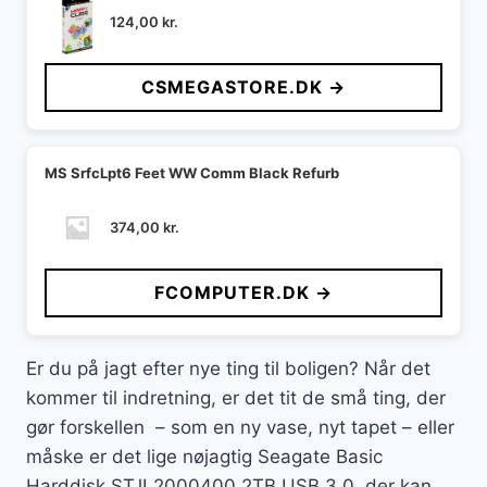
124,00
kr.
CSMEGASTORE.DK →
MS SrfcLpt6 Feet WW Comm Black Refurb
374,00
kr.
FCOMPUTER.DK →
Er du på jagt efter nye ting til boligen? Når det
kommer til indretning, er det tit de små ting, der
gør forskellen – som en ny vase, nyt tapet – eller
måske er det lige nøjagtig Seagate Basic
Harddisk STJL2000400 2TB USB 3.0, der kan