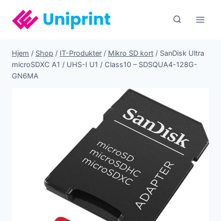
Fortsæt
til
indhold
Hjem
/
Shop
/
IT-Produkter
/
Mikro SD kort
/
SanDisk Ultra
microSDXC A1 / UHS-I U1 / Class10 – SDSQUA4-128G-
GN6MA