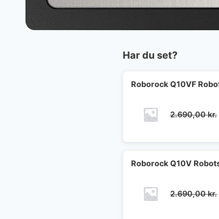
Har du set?
Roborock Q10VF Robot
2.690,00
kr.
Roborock Q10V Robots
2.690,00
kr.