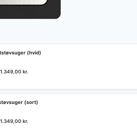
støvsuger (hvid)
Den
Den
1.349,00
kr.
oprindelige
aktuelle
pris
pris
var:
er:
2.690,00 kr..
1.349,00 kr..
tøvsuger (sort)
Den
Den
1.349,00
kr.
oprindelige
aktuelle
pris
pris