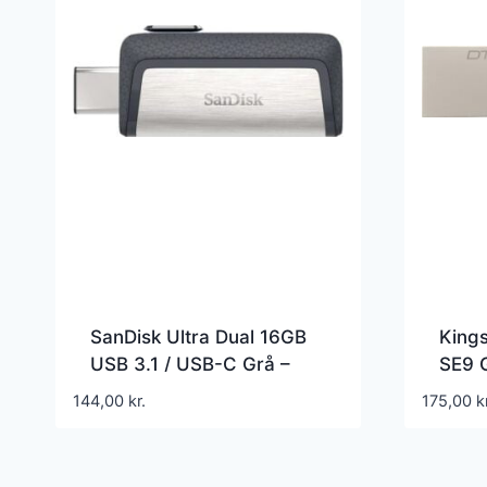
SanDisk Ultra Dual 16GB
Kings
USB 3.1 / USB-C Grå –
SE9 
SDDDC2-016G-G46
Sølv
144,00
kr.
175,00
k