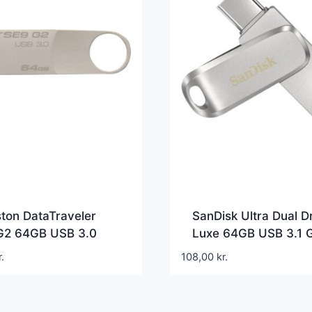
ton DataTraveler
SanDisk Ultra Dual D
G2 64GB USB 3.0
Luxe 64GB USB 3.1 
 – DTSE9G2/64GB
/ USB-C Sølv – SDD
r.
108,00
kr.
064G-G46