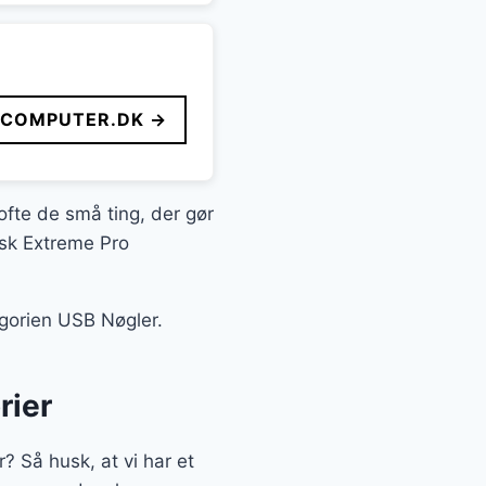
FCOMPUTER.DK →
ofte de små ting, der gør
isk Extreme Pro
egorien USB Nøgler.
rier
? Så husk, at vi har et