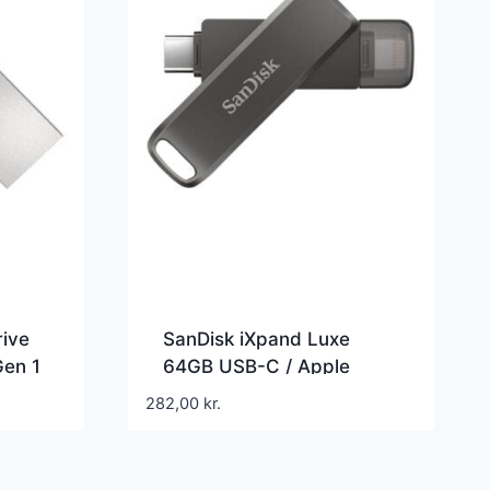
rive
SanDisk iXpand Luxe
Gen 1
64GB USB-C / Apple
DC4-
Lightning Sort
282,00
kr.