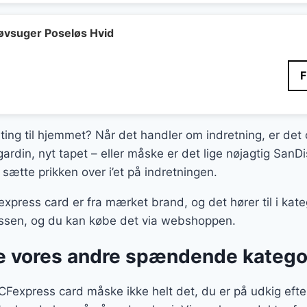
var:
er:
2.690,00 kr..
1.349,00 kr..
øvsuger Poseløs Hvid
 ting til hjemmet? Når det handler om indretning, er det 
gardin, nyt tapet – eller måske er det lige nøjagtig SanD
sætte prikken over i’et på indretningen.
press card er fra mærket brand, og det hører til i kat
lassen, og du kan købe det via webshoppen.
 vores andre spændende katego
Fexpress card måske ikke helt det, du er på udkig efter