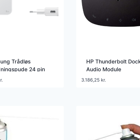
ung Trådløs
HP Thunderbolt Doc
dningspude 24 pin
Audio Module
C – EP-
Dockingstation – 3Y
r.
3.186,25
kr.
00TWEGEU