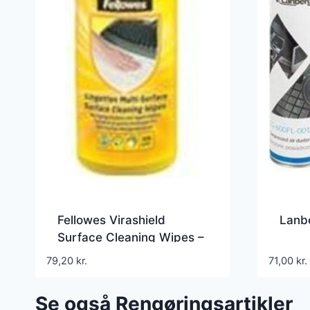
Fellowes Virashield
Lanb
Surface Cleaning Wipes –
Aftør
79,20
kr.
71,00
kr.
Se også Rengøringsartikler