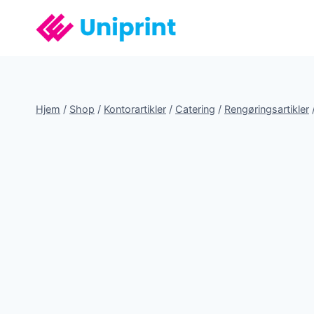
Fortsæt
til
indhold
Hjem
/
Shop
/
Kontorartikler
/
Catering
/
Rengøringsartikler