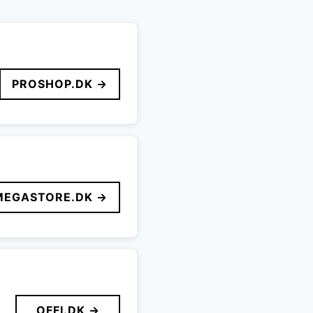
PROSHOP.DK →
MEGASTORE.DK →
OFFI.DK →