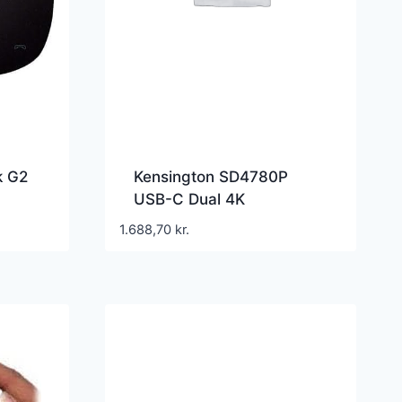
k G2
Kensington SD4780P
USB-C Dual 4K
E87AA
Dockingstation
1.688,70
kr.