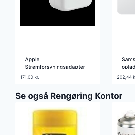
Apple
Sams
Strømforsyningsadapter
opla
12Watt Europlug (strøm
USB-
171,00
kr.
202,44
k
CEE 7/16)
P13
Se også Rengøring Kontor