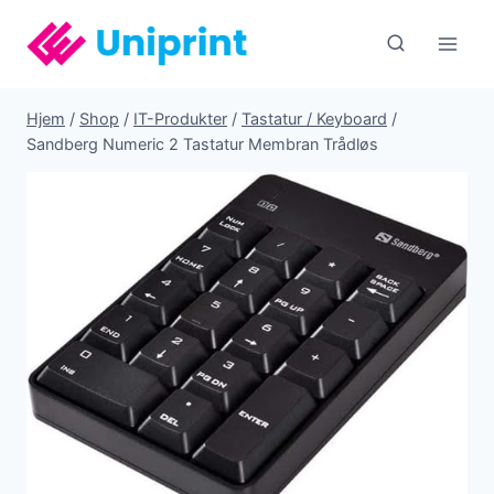
Fortsæt
til
indhold
Hjem
/
Shop
/
IT-Produkter
/
Tastatur / Keyboard
/
Sandberg Numeric 2 Tastatur Membran Trådløs