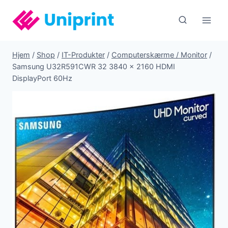
Fortsæt
til
indhold
Hjem
/
Shop
/
IT-Produkter
/
Computerskærme / Monitor
/
Samsung U32R591CWR 32 3840 x 2160 HDMI
DisplayPort 60Hz