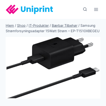
Fortsæt
til
indhold
Hjem
/
Shop
/
IT-Produkter
/
Bærbar Tilbehør
/
Samsung
Strømforsyningsadapter 15Watt Strøm – EP-T1510XBEGEU