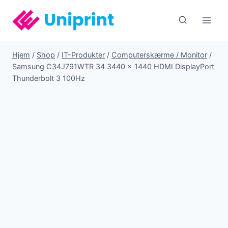
Fortsæt
til
indhold
Hjem
/
Shop
/
IT-Produkter
/
Computerskærme / Monitor
/
Samsung C34J791WTR 34 3440 x 1440 HDMI DisplayPort
Thunderbolt 3 100Hz