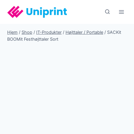
Fortsæt
til
indhold
Hjem
/
Shop
/
IT-Produkter
/
Højttaler / Portable
/
SACKit
BOOMit Festhøjttaler Sort