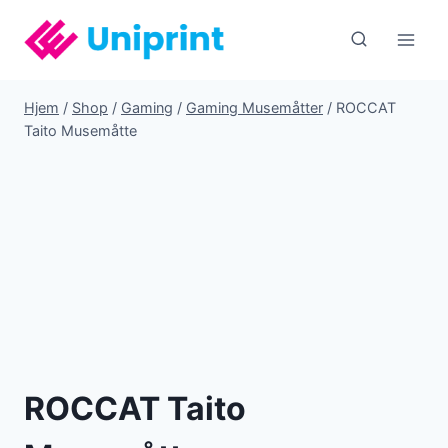
Fortsæt
til
indhold
Hjem
/
Shop
/
Gaming
/
Gaming Musemåtter
/
ROCCAT
Taito Musemåtte
ROCCAT Taito