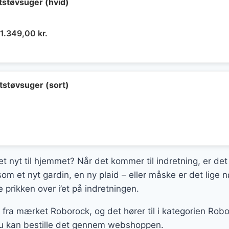
støvsuger (hvid)
Den
Den
1.349,00
kr.
oprindelige
aktuelle
pris
pris
var:
er:
2.690,00 kr..
1.349,00 kr..
støvsuger (sort)
et nyt til hjemmet? Når det kommer til indretning, er det
som et nyt gardin, en ny plaid – eller måske er det lige 
 prikken over i’et på indretningen.
 fra mærket Roborock, og det hører til i kategorien Rob
 du kan bestille det gennem webshoppen.