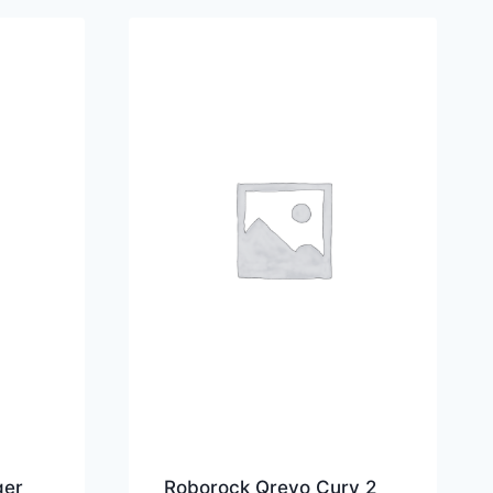
ger
Roborock Qrevo Curv 2