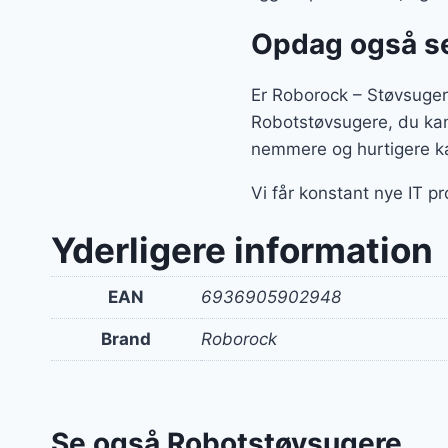
Opdag også se
Er Roborock – Støvsuger 
Robotstøvsugere, du kan
nemmere og hurtigere kan
Vi får konstant nye IT p
Yderligere information
EAN
6936905902948
Brand
Roborock
Se også Robotstøvsugere