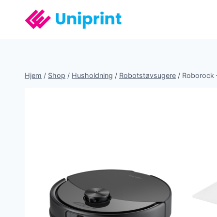
Fortsæt
til
indhold
Hjem
/
Shop
/
Husholdning
/
Robotstøvsugere
/
Roborock 