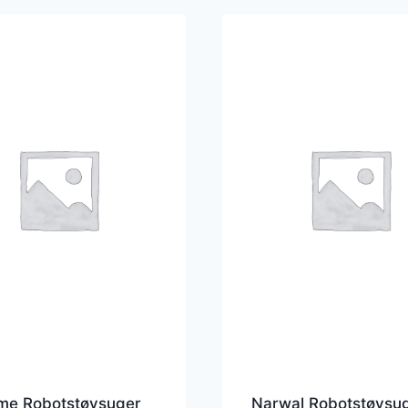
me Robotstøvsuger
Narwal Robotstøvsu