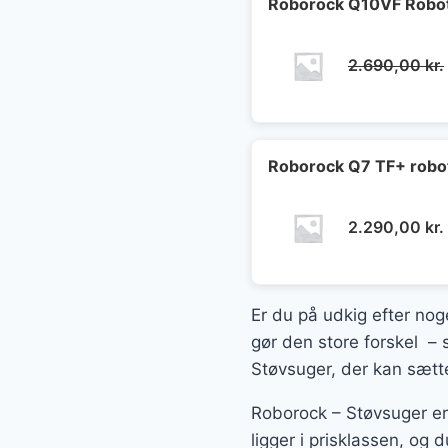
Roborock Q10VF Robot
2.690,00
kr.
Roborock Q7 TF+ robot
2.290,00
kr.
Er du på udkig efter nog
gør den store forskel – 
Støvsuger, der kan sætte
Roborock – Støvsuger er
ligger i prisklassen, og