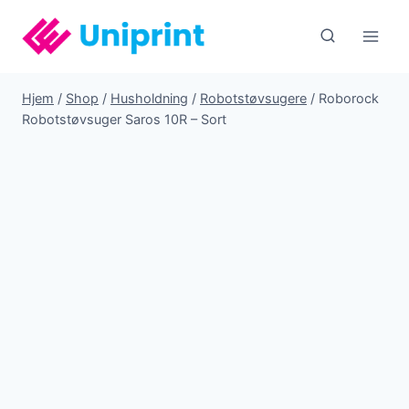
Fortsæt
til
indhold
Hjem
/
Shop
/
Husholdning
/
Robotstøvsugere
/
Roborock
Robotstøvsuger Saros 10R – Sort