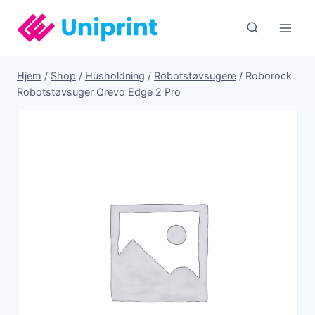
Fortsæt
til
indhold
Hjem
/
Shop
/
Husholdning
/
Robotstøvsugere
/
Roborock
Robotstøvsuger Qrevo Edge 2 Pro