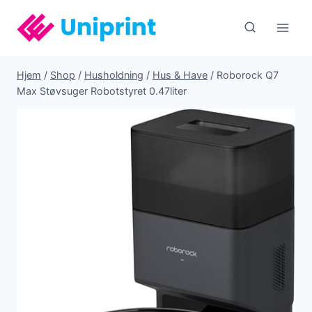
Fortsæt
til
indhold
Hjem
/
Shop
/
Husholdning
/
Hus & Have
/
Roborock Q7
Max Støvsuger Robotstyret 0.47liter