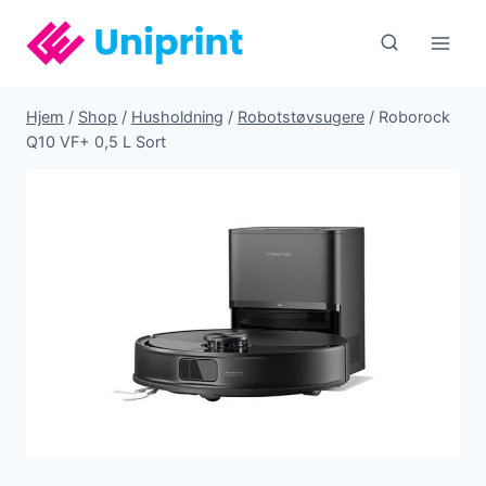
Fortsæt
til
indhold
Hjem
/
Shop
/
Husholdning
/
Robotstøvsugere
/
Roborock
Q10 VF+ 0,5 L Sort