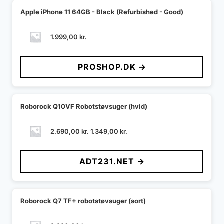
Apple iPhone 11 64GB - Black (Refurbished - Good)
1.999,00
kr.
PROSHOP.DK →
Roborock Q10VF Robotstøvsuger (hvid)
Den
Den
2.690,00
kr.
1.349,00
kr.
oprindelige
aktuelle
pris
pris
ADT231.NET →
var:
er:
2.690,00 kr..
1.349,00 kr..
Roborock Q7 TF+ robotstøvsuger (sort)