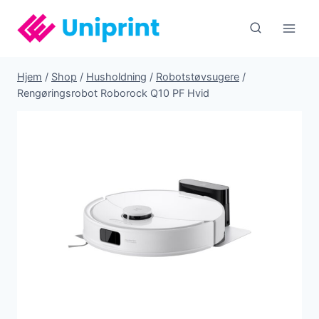
Fortsæt
til
indhold
Hjem
/
Shop
/
Husholdning
/
Robotstøvsugere
/
Rengøringsrobot Roborock Q10 PF Hvid