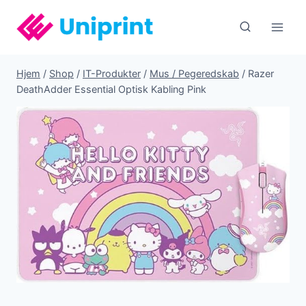
Fortsæt
til
indhold
Hjem
/
Shop
/
IT-Produkter
/
Mus / Pegeredskab
/
Razer
DeathAdder Essential Optisk Kabling Pink