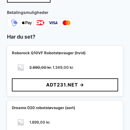
Betalingsmuligheder
Har du set?
Roborock Q10VF Robotstøvsuger (hvid)
Den
Den
2.690,00
kr.
1.349,00
kr.
oprindelige
aktuelle
pris
pris
ADT231.NET →
var:
er:
2.690,00 kr..
1.349,00 kr..
Dreame D20 robotstøvsuger (sort)
1.899,00
kr.