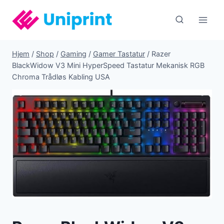
Fortsæt
til
indhold
Hjem
/
Shop
/
Gaming
/
Gamer Tastatur
/
Razer
BlackWidow V3 Mini HyperSpeed Tastatur Mekanisk RGB
Chroma Trådløs Kabling USA