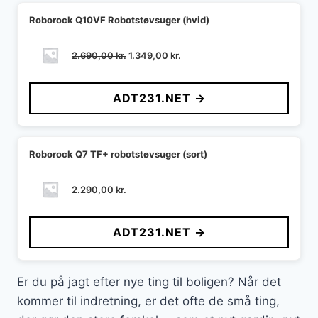
Roborock Q10VF Robotstøvsuger (hvid)
Den
Den
2.690,00
kr.
1.349,00
kr.
oprindelige
aktuelle
pris
pris
ADT231.NET →
var:
er:
2.690,00 kr..
1.349,00 kr..
Roborock Q7 TF+ robotstøvsuger (sort)
2.290,00
kr.
ADT231.NET →
Er du på jagt efter nye ting til boligen? Når det
kommer til indretning, er det ofte de små ting,