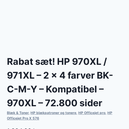
Rabat sæt! HP 970XL /
971XL – 2 x 4 farver BK-
C-M-Y – Kompatibel –
970XL – 72.800 sider
Blæk & Toner
,
HP blækpatroner og tonere
,
HP Officejet pro
,
HP
Officejet Pro X 576