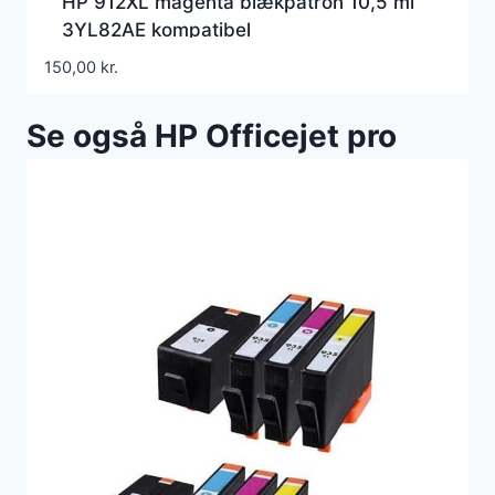
HP 912XL magenta blækpatron 10,5 ml
3YL82AE kompatibel
150,00
kr.
Se også HP Officejet pro