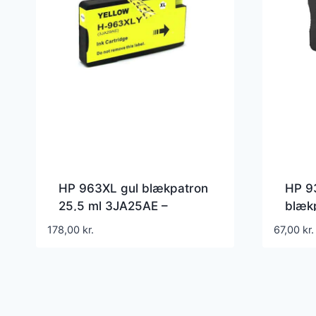
HP 963XL gul blækpatron
HP 9
25,5 ml 3JA25AE –
blækp
Kompatibel
Komp
178,00
kr.
67,00
kr.