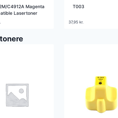
2M/C4912A Magenta
T003
tible Lasertoner
.
37,95
kr.
tonere