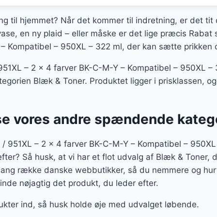
ing til hjemmet? Når det kommer til indretning, er det tit
ase, en ny plaid – eller måske er det lige præcis Raba
– Kompatibel – 950XL – 322 ml, der kan sætte prikken ov
51XL – 2 x 4 farver BK-C-M-Y – Kompatibel – 950XL – 3
ategorien Blæk & Toner. Produktet ligger i prisklassen, 
se vores andre spændende kateg
/ 951XL – 2 x 4 farver BK-C-M-Y – Kompatibel – 950XL
efter? Så husk, at vi har et flot udvalg af Blæk & Toner, 
 lang række danske webbutikker, så du nemmere og hurt
inde nøjagtig det produkt, du leder efter.
dukter ind, så husk holde øje med udvalget løbende.