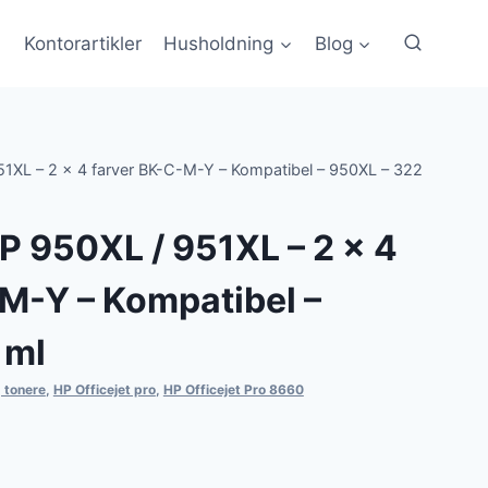
Kontorartikler
Husholdning
Blog
51XL – 2 x 4 farver BK-C-M-Y – Kompatibel – 950XL – 322
P 950XL / 951XL – 2 x 4
M-Y – Kompatibel –
 ml
 tonere
,
HP Officejet pro
,
HP Officejet Pro 8660