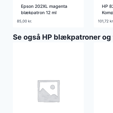
Epson 202XL magenta
HP 8
blækpatron 12 ml
Kompa
C13T02H34010 –
85,00
kr.
101,72
kr
Uoriginal
Se også HP blækpatroner og 