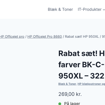
Blæk & Toner
IT-Produkter
HP Officejet pro
/
HP Officejet Pro 8660
/
Rabat sæt! HP 950XL / 9
Rabat sæt! H
farver BK-C-
950XL – 322
Blæk & Toner
,
HP blækpatroner og
269,00
kr.
På lager