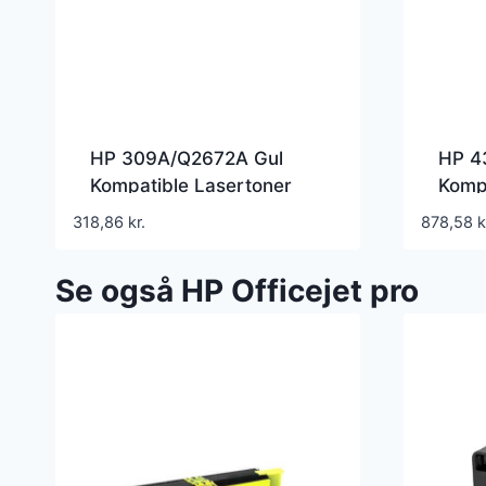
HP 309A/Q2672A Gul
HP 4
Kompatible Lasertoner
Kompa
30.0
318,86
kr.
878,58
k
Se også HP Officejet pro