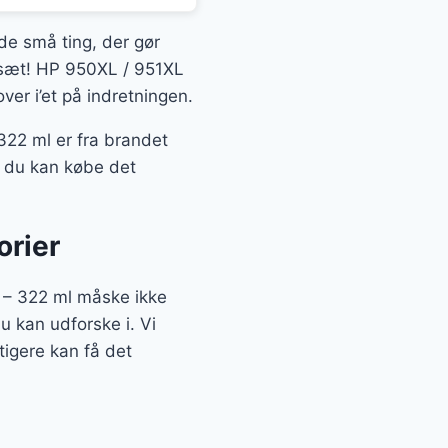
 de små ting, der gør
t sæt! HP 950XL / 951XL
er i’et på indretningen.
22 ml er fra brandet
og du kan købe det
orier
 – 322 ml måske ikke
du kan udforske i. Vi
igere kan få det