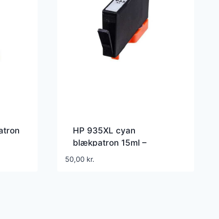
atron
HP 935XL cyan
blækpatron 15ml –
Kompatibel – C2P24AE
50,00
kr.