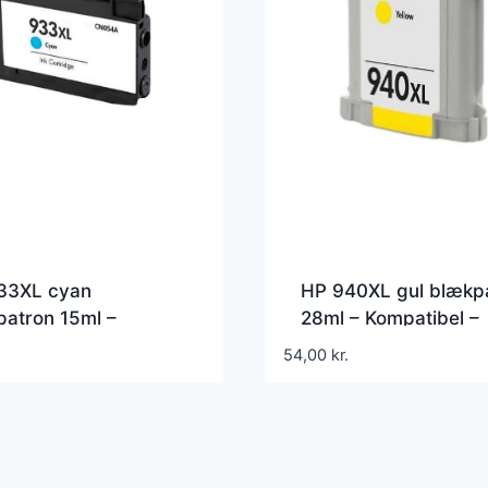
33XL cyan
HP 940XL gul blækp
atron 15ml –
28ml – Kompatibel –
atibel – CN054AE
C4909AE
54,00
kr.