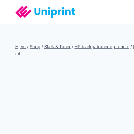
Fortsæt
til
indhold
Hjem
/
Shop
/
Blæk & Toner
/
HP blækpatroner og tonere
/
ml