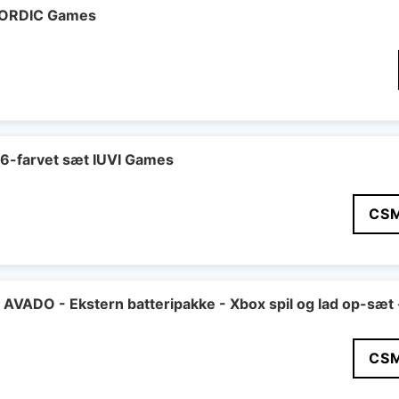
 NORDIC Games
 6-farvet sæt IUVI Games
CS
VADO - Ekstern batteripakke - Xbox spil og lad op-sæt 
CS