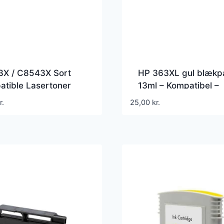
3X / C8543X Sort
HP 363XL gul blækp
tible Lasertoner
13ml – Kompatibel –
00 Sider
C8773EE
r.
25,00
kr.