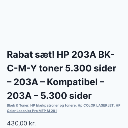
Rabat sæt! HP 203A BK-
C-M-Y toner 5.300 sider
– 203A – Kompatibel –
203A – 5.300 sider
Blæk & Toner
,
HP blækpatroner og tonere
,
Hp COLOR LASERJET
,
HP
Color LaserJet Pro MFP M 281
430,00
kr.