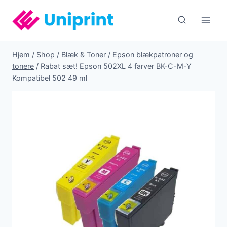
Fortsæt
til
indhold
Hjem
/
Shop
/
Blæk & Toner
/
Epson blækpatroner og
tonere
/
Rabat sæt! Epson 502XL 4 farver BK-C-M-Y
Kompatibel 502 49 ml