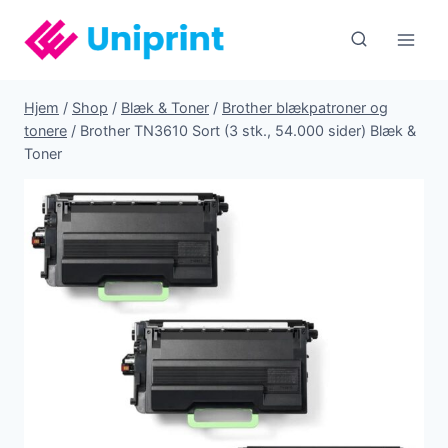
Fortsæt
til
indhold
Hjem
/
Shop
/
Blæk & Toner
/
Brother blækpatroner og
tonere
/
Brother TN3610 Sort (3 stk., 54.000 sider) Blæk &
Toner