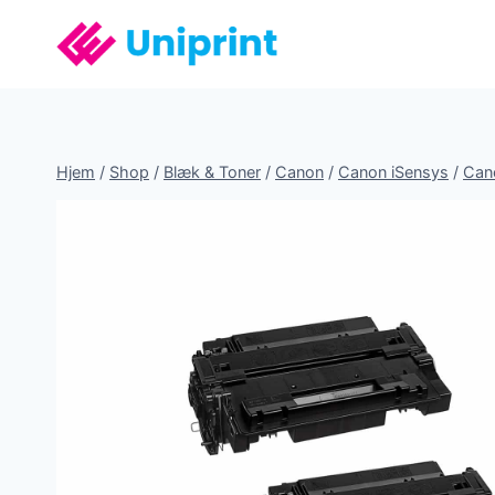
Fortsæt
til
indhold
Hjem
/
Shop
/
Blæk & Toner
/
Canon
/
Canon iSensys
/
Can