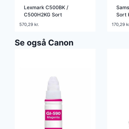
Lexmark C500BK /
Sams
C500H2KG Sort
Sort 
Kompatible Lasertoner
Laser
570,29
kr.
170,29
k
5.000 Sider
Se også Canon