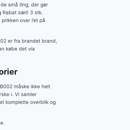
e de små ting, der gør
g Rabat sæt! 3 stk.
prikken over i’et på
002 er fra brandet brand,
kan købe det via
orier
81B002 måske ikke helt
ske i. Vi samler
t komplette overblik og
e.