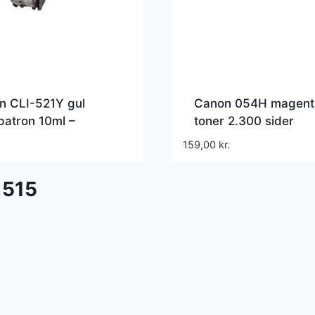
n CLI-521Y gul
Canon 054H magent
atron 10ml –
toner 2.300 sider
atibel – 2936B001
3026C002 – Kompati
159,00
kr.
 515