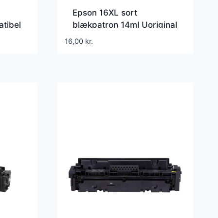
Epson 16XL sort
tibel
blækpatron 14ml Uoriginal
– C13T16314012
16,00
kr.