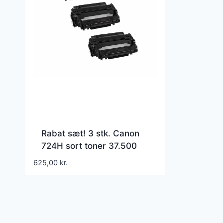
Rabat sæt! 3 stk. Canon
724H sort toner 37.500
sider i alt – Kompatibel –
625,00
kr.
3482B002