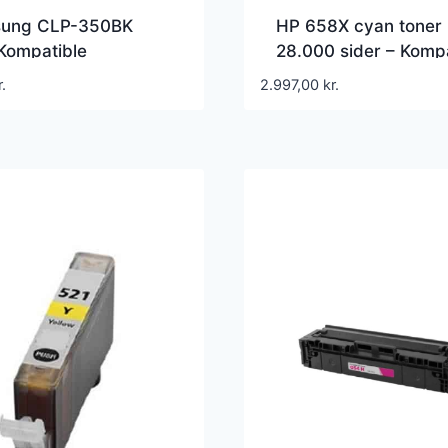
ung CLP-350BK
HP 658X cyan toner
Kompatible
28.000 sider – Kompa
toner 4.000 Sider
– W2001X
r.
2.997,00
kr.