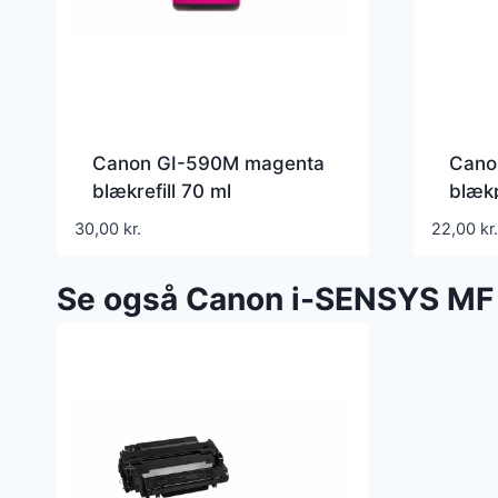
Canon GI-590M magenta
Cano
blækrefill 70 ml
blækp
Kompatibel – 1605C001
Komp
30,00
kr.
22,00
kr.
Se også Canon i-SENSYS MF