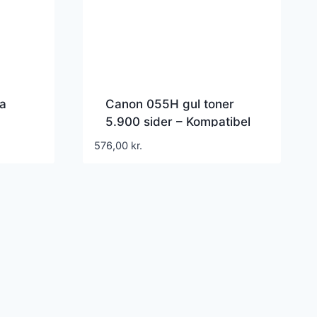
a
Canon 055H gul toner
5.900 sider – Kompatibel
bel
– 3017C002
576,00
kr.