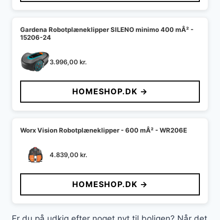
Gardena Robotplæneklipper SILENO minimo 400 mÂ² -
15206-24
3.996,00
kr.
HOMESHOP.DK →
Worx Vision Robotplæneklipper - 600 mÂ² - WR206E
4.839,00
kr.
HOMESHOP.DK →
Er du på udkig efter noget nyt til boligen? Når det