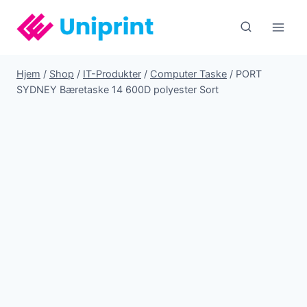
Fortsæt
til
indhold
Hjem
/
Shop
/
IT-Produkter
/
Computer Taske
/
PORT
SYDNEY Bæretaske 14 600D polyester Sort