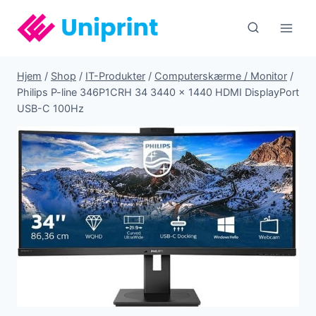
Fortsæt
til
indhold
Hjem
/
Shop
/
IT-Produkter
/
Computerskærme / Monitor
/
Philips P-line 346P1CRH 34 3440 x 1440 HDMI DisplayPort
USB-C 100Hz