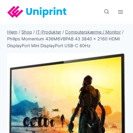
Fortsæt
til
indhold
Hjem
/
Shop
/
IT-Produkter
/
Computerskærme / Monitor
/
Philips Momentum 436M6VBPAB 43 3840 x 2160 HDMI
DisplayPort Mini DisplayPort USB-C 60Hz