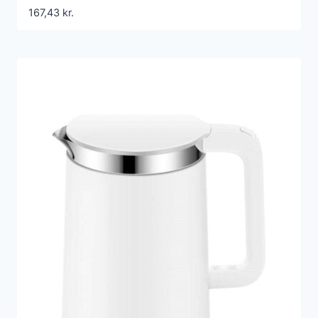
Børstet metal
167,43
kr.