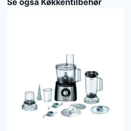
Se også Køkkentilbehør