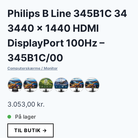
Philips B Line 345B1C 34
3440 x 1440 HDMI
DisplayPort 100Hz –
345B1C/00
Computerskærme / Monitor
3.053,00
kr.
På lager
TIL BUTIK →