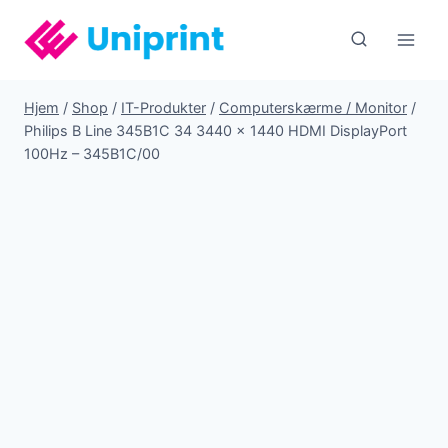
Fortsæt
til
indhold
Hjem
/
Shop
/
IT-Produkter
/
Computerskærme / Monitor
/
Philips B Line 345B1C 34 3440 x 1440 HDMI DisplayPort
100Hz – 345B1C/00