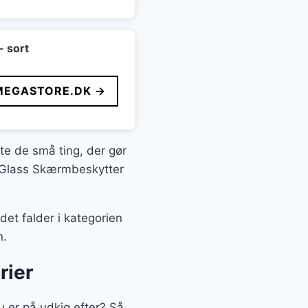
- sort
MEGASTORE.DK →
fte de små ting, der gør
zerGlass Skærmbeskytter
et falder i kategorien
n.
rier
 er på udkig efter? Så