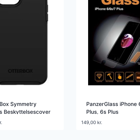
rBox Symmetry
PanzerGlass iPhone 
s Beskyttelsescover
Plus, 6s Plus
r.
149,00
kr.