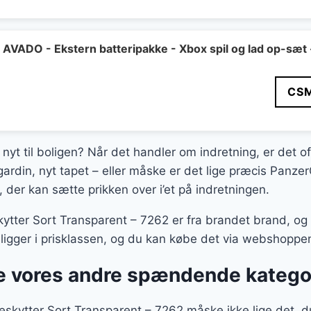
VADO - Ekstern batteripakke - Xbox spil og lad op-sæt 
CS
 nyt til boligen? Når det handler om indretning, er det o
gardin, nyt tapet – eller måske er det lige præcis Pan
 der kan sætte prikken over i’et på indretningen.
ter Sort Transparent – 7262 er fra brandet brand, og d
 ligger i prisklassen, og du kan købe det via webshoppe
 vores andre spændende katego
kytter Sort Transparent – 7262 måske ikke lige det, du