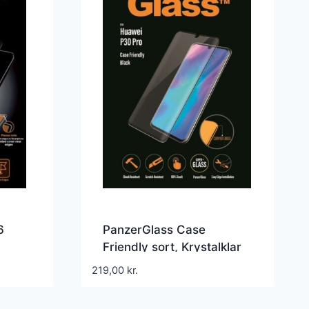
6
PanzerGlass Case
Friendly sort, Krystalklar
for Huawei P30 Pro
219,00
kr.